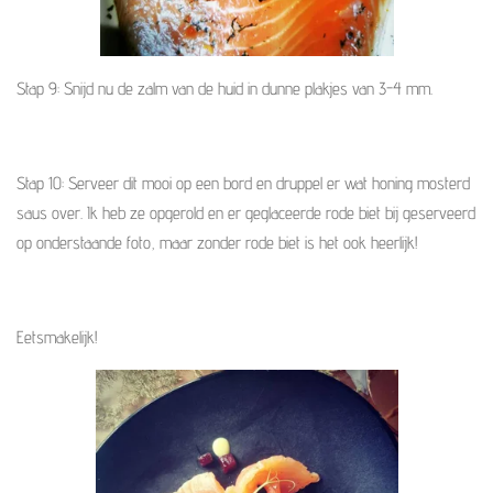
Stap 9: Snijd nu de zalm van de huid in dunne plakjes van 3-4 mm.
Stap 10: Serveer dit mooi op een bord en druppel er wat honing mosterd
saus over. Ik heb ze opgerold en er geglaceerde rode biet bij geserveerd
op onderstaande foto, maar zonder rode biet is het ook heerlijk!
Eetsmakelijk!