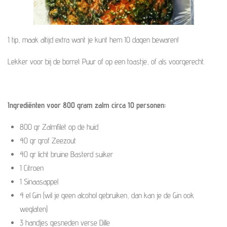
1 tip, maak altijd extra want je kunt hem 10 dagen bewaren!
Lekker voor bij de borrel: Puur of op een toastje, of als voorgerecht.
Ingrediënten voor 800 gram zalm circa 10 personen:
800 gr Zalmfilet op de huid
40 gr grof Zeezout
40 gr licht bruine Basterd suiker
1 Citroen
1 Sinaasappel
4 el Gin (wil je geen alcohol gebruiken, dan kan je de Gin ook
weglaten)
3 handjes gesneden verse Dille