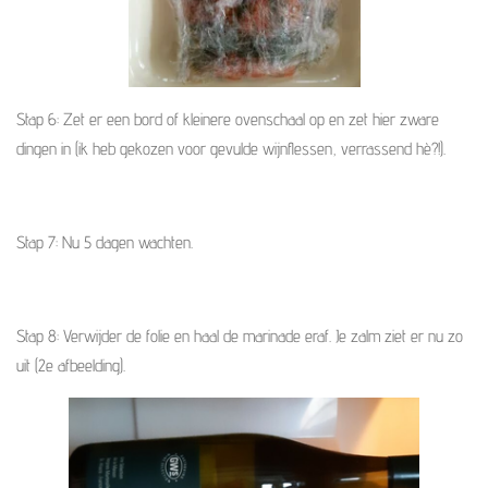
Stap 6: Zet er een bord of kleinere ovenschaal op en zet hier zware
dingen in (ik heb gekozen voor gevulde wijnflessen, verrassend hè?!).
Stap 7: Nu 5 dagen wachten.
Stap 8: Verwijder de folie en haal de marinade eraf. Je zalm ziet er nu zo
uit (2e afbeelding).