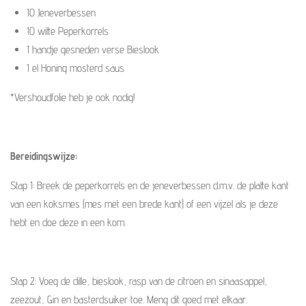
10 Jeneverbessen
10 witte Peperkorrels
1 handje gesneden verse Bieslook
1 el Honing mosterd saus
*Vershoudfolie heb je ook nodig!
Bereidingswijze:
Stap 1: Breek de peperkorrels en de jeneverbessen d.m.v. de platte kant
van een koksmes (mes met een brede kant) of een vijzel als je deze
hebt en doe deze in een kom.
Stap 2: Voeg de dille, bieslook, rasp van de citroen en sinaasappel,
zeezout, Gin en basterdsuiker toe. Meng dit goed met elkaar.