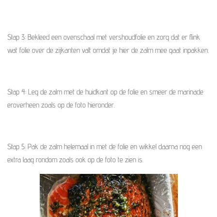
Stap 3: Bekleed een ovenschaal met vershoudfolie en zorg dat er flink
wat folie over de zijkanten valt omdat je hier de zalm mee gaat inpakken.
Stap 4: Leg de zalm met de huidkant op de folie en smeer de marinade
eroverheen zoals op de foto hieronder.
Stap 5: Pak de zalm helemaal in met de folie en wikkel daarna nog een
extra laag rondom zoals ook op de foto te zien is.