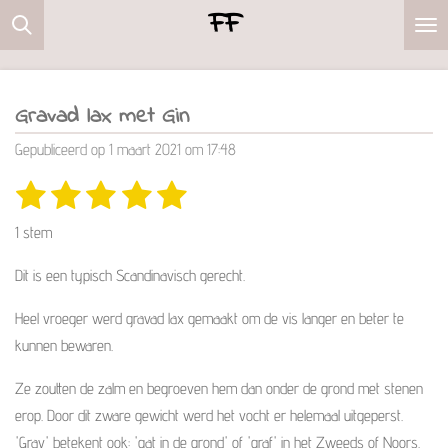
FF
Ga
direct
naar
de
Gravad lax met Gin
hoofdinhoud
Gepubliceerd op 1 maart 2021 om 17:48
1
2
3
4
5
S
R
t
s
s
s
s
s
a
e
1 stem
m
t
t
t
t
t
t
m
i
Dit is een typisch Scandinavisch gerecht.
e
e
e
e
e
e
n
n
r
r
r
r
r
Heel vroeger werd gravad lax gemaakt om de vis langer en beter te
g
r
r
r
r
kunnen bewaren.
:
e
e
e
e
5
Ze zoutten de zalm en begroeven hem dan onder de grond met stenen
s
n
n
n
n
erop. Door dit zware gewicht werd het vocht er helemaal uitgeperst.
t
'Grav' betekent ook: 'gat in de grond' of 'graf' in het Zweeds of Noors.