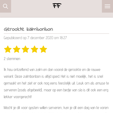
FF
Ga
direct
naar
de
Gerookte zalmbonbon
hoofdinhoud
Gepubliceerd op 7 december 2020 om 18:27
1
2
3
4
5
S
R
t
s
s
s
s
s
a
e
2 stemmen
m
t
t
t
t
t
t
m
i
Ik hou ontzettend van zalm en dan vooral de gerookte en de rauwe
e
e
e
e
e
e
n
n
variant. Deze zalmbonbon is altijd goed. Het is niet moeilijk, het is snel
r
r
r
r
r
g
gemaakt en het ziet er ook nog eens feestelijk uit. Leuk om als amuse te
r
r
r
r
:
serveren (zoals afgebeeld), maar op een bedje van sla is dit ook een erg
e
e
e
e
5
lekker voorgerecht!
s
n
n
n
n
Mocht je dit voor gasten willen serveren, kan je dit een dag van te voren
t