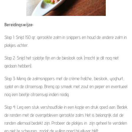
Bereidingswijze:
Stap 1: Snijd 150 gr. gerookte zalm in snippers en houd de andere zalm in
plakjes achter.
Stap 2: Snijd het sjalotje fijn en de bieslook ook (mocht je dit nog niet
gedaan hebben).
Stap 3: Meng de zalmsnippers met de crème fraîche, bieslook, yoghurt,
sjalot en de citroensap. Breng op smaak met zout en peper en eventueel
nog een beetje citroensap indien nodig.
Stap 4: Leg een stuk vershoudfolie in een kopje en druk goed aan. Bedek
de randen met de overgebleven gerookte zalm. Het is belangrijk dat de
randen allemaal bedekt zijn. Probeer de plakjes in zijn geheel te verdelen
en niet te scheuren, zodat de vulling goed bij elkaar blijft.