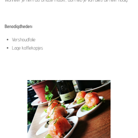
Benodigdheden:
Vershoudfolie
Lage koffiekopjes