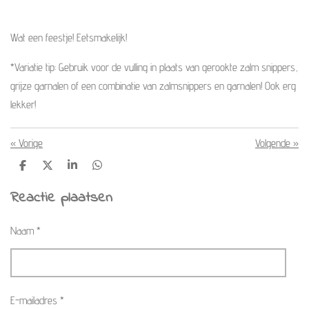
Wat een feestje! Eetsmakelijk!
*Variatie tip: Gebruik voor de vulling in plaats van gerookte zalm snippers,
grijze garnalen of een combinatie van zalmsnippers en garnalen! Ook erg
lekker!
«
Vorige
Volgende
»
D
D
S
D
e
e
h
e
l
e
a
l
Reactie plaatsen
e
l
r
e
n
e
n
Naam *
E-mailadres *