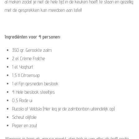
al maken zodat je niet de hele tijd in de keuken hoeft te staan en gezellig
e
met de gesprekken kan meedoen aan tafel!
r
r
e
Ingrediënten voor 4 personen:
n
350 gr. Gerookte zalm
2 el. Crème Fraîche
1 el. Yoghurt
1,5 tl Citroensap
1 el Fijn gesneden bieslook
4 Hele bieslook steeltjes
0,5 Rode ui
Rucola of Veldsla (Hier leg je de zalmbonbon uiteindelijk op)
Scheut olijfolie
Peper en zout
Wanneer je hem als amuse maakt, dan heb je van alles de helft nodig.