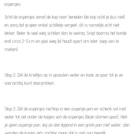
asperges.
Schil de asperges vanaf de kop naar beneden (de kop schil je dus niet)
en zorg dat je geen enkel schilletje vergeet, dit is namelijk echt niet
lekker. Beter te veel weg schillen dan te weinig. Snijd daarna het kontje
eraf circa 2-3 cm en gooi weg (of houdt apart om later soep van te
maken).
Stap 2: Zet de krieltjes op in gezouten water en kook ze gaar tot je ze
voorzichtig kunt doorprikken.
Stap 2: Zet de asperges rechtop in een asperge pan en schenk vol met
water tot net onder de kopjes van de asperges (deze stomen gaar).
Heb
je geen asperge pan, leg ze dan liggend in een grote pan met water, dan
worden de kopjes iets zachter maar dat is ook nog heerlijk.