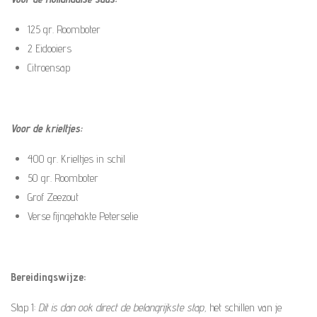
125 gr. Roomboter
2 Eidooiers
Citroensap
Voor de krieltjes:
400 gr. Krieltjes in schil
50 gr. Roomboter
Grof Zeezout
Verse fijngehakte Peterselie
Bereidingswijze:
Stap 1:
Dit is dan ook direct de belangrijkste stap,
het schillen van je