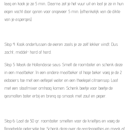
laag en kook je ze 5 min.. Daarna zet je het vuur uit en laat je ze in hun
eigen vocht door garen voor ongeveer 5 min. (afhankelijk van de dikte
van je asperges).
Stap 4: Kook ondertussen de eieren zoals je ze zelf lekker vindt. Dus
zacht, middel- hard of hard.
Stap 5: Maak de Hollandaise saus: Smelt de roomboter en schenk deze
in een maatbeker. In een andere maatbeker of hoge beker voeg je de 2
eidooiers toe met een eetlepel water en een theelepel citroensap. Laat
met een staafmixer omhoog komen. Schenk beetje voor beetje de
gesmolten boter erbij en breng op smaak met zout en peper.
Stap 6: Laat de 50 gr. roomboter smelten voor de krieltjes en voeg de
fijngehakte peterselie toe. Schenk deze over de aardappeltjes en maak af