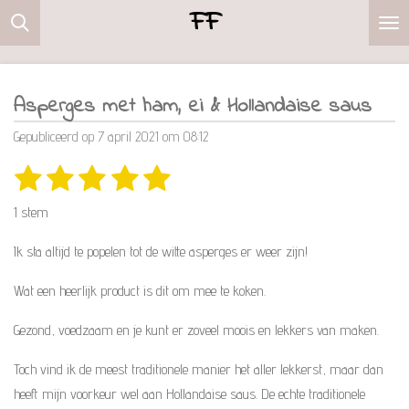
FF
Ga
direct
naar
de
Asperges met ham, ei & Hollandaise saus
hoofdinhoud
Gepubliceerd op 7 april 2021 om 08:12
1
2
3
4
5
S
R
t
s
s
s
s
s
a
e
1 stem
m
t
t
t
t
t
t
m
i
Ik sta altijd te popelen tot de witte asperges er weer zijn!
e
e
e
e
e
e
n
n
r
r
r
r
r
Wat een heerlijk product is dit om mee te koken.
g
r
r
r
r
:
Gezond, voedzaam en je kunt er zoveel moois en lekkers van maken.
e
e
e
e
5
Toch vind ik de meest traditionele manier het aller lekkerst, maar dan
s
n
n
n
n
heeft mijn voorkeur wel aan Hollandaise saus. De echte traditionele
t