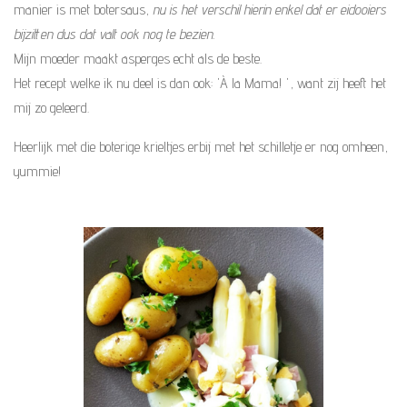
manier is met botersaus,
nu is het verschil hierin enkel dat er eidooiers
e
bijzitten dus dat valt ook nog te bezien.
r
Mijn moeder maakt asperges echt als de beste.
r
Het recept welke ik nu deel is dan ook: 'À la Mama! ', want zij heeft het
e
mij zo geleerd.
n
Heerlijk met die boterige krieltjes erbij met het schilletje er nog omheen,
yummie!