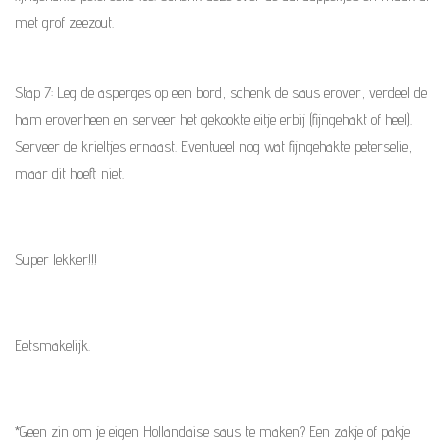
met grof zeezout.
Stap 7: Leg de asperges op een bord, schenk de saus erover, verdeel de
ham eroverheen en serveer het gekookte eitje erbij (fijngehakt of heel).
Serveer de krieltjes ernaast. Eventueel nog wat fijngehakte peterselie,
maar dit hoeft niet.
Super lekker!!!
Eetsmakelijk.
*Geen zin om je eigen Hollandaise saus te maken? Een zakje of pakje