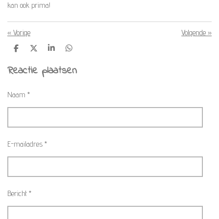
kan ook prima!
«
Vorige
Volgende
»
D
D
S
D
e
e
h
e
l
e
a
l
Reactie plaatsen
e
l
r
e
n
e
n
Naam *
E-mailadres *
Bericht *