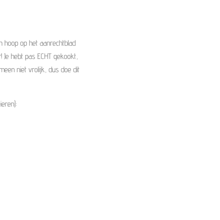
en hoop op het aanrechtblad
r! Je hebt pas ECHT gekookt,
n niet vrolijk, dus doe dit
ieren):