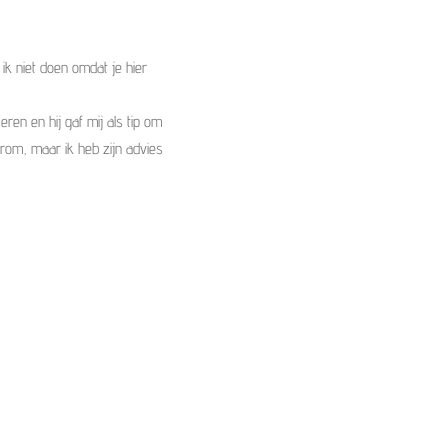
ik niet doen omdat je hier
ren en hij gaf mij als tip om
rom, maar ik heb zijn advies