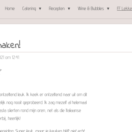
Home
Catering
Recepten
Wine & Bubbles
FF Lekke
aken!
021 om 12:41
S
t
e
m
m
ntzettend leuk. Ik keek er ontzettend naar uit om dit
e
n
lijk nog nooit geprobeerd. Ik zag mezelf al helemaal
ta slierten rond mijn oren, net als die Italiaanse
ij, heerlijk!
reiding: Super leuk, maar je keuken blijft niet echt