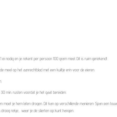
1 ei nodig en je rekent per persoon 100 gram meel. Dit is ruim gerekend!
 de meel op het aanrechtblad met een kuiltje erin voor de eieren.
m.
l 30 min. rusten voordat je het gaat bereiden.
ren moet je hem laten drogen. Dit kan op verschillende manieren: Span een touw
 droog rekje, waar je de slierten op kunt hangen.