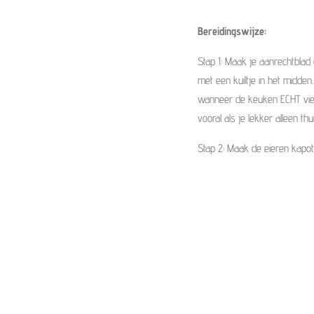
Bereidingswijze:
Stap 1: Maak je aanrechtblad
met een kuiltje in het midde
wanneer de keuken ECHT vies
vooral als je lekker alleen thu
Stap 2: Maak de eieren kapot 