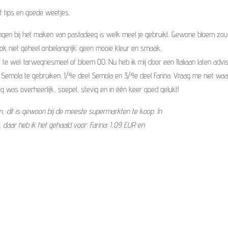
t tips en goede weetjes.
dingen bij het maken van pastadeeg is welk meel je gebruikt. Gewone bloem zou 
 ook niet geheel onbelangrijk: geen mooie kleur en smaak.
te wel: tarwegriesmeel of bloem 00. Nu heb ik mij door een Italiaan laten advise
 Semola te gebruiken. 1/4e deel Semola en 3/4e deel Farina. Vraag me niet waa
g was overheerlijk, soepel, stevig en in één keer goed gelukt!
n, dit is gewoon bij de meeste supermarkten te koop. In
n, daar heb ik het gehaald voor: Farina: 1,09 EUR en