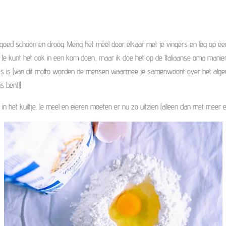
 goed schoon en droog. Meng het meel door elkaar met je vingers en leg op e
n. Je kunt het ook in een kom doen, maar ik doe het op de Italiaanse oma manie
 is (van dit motto worden de mensen waarmee je samenwoont over het algemee
is bent!)
in het kuiltje. Je meel en eieren moeten er nu zo uitzien (alleen dan met meer e