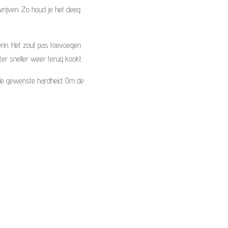
wrijven. Zo houd je het deeg
 erin. Het zout pas toevoegen
er sneller weer terug kookt.
en de gewenste hardheid. Om de