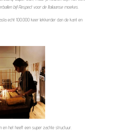
erballen bij! Respect voor de Italiaanse moekes.
asta echt 100.000 keer lekkerder dan de kant en
 en het heeft een super zachte structuur.