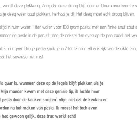
t, wordt deze plakkerig. Zorg dat deze droog blijft door er bloem overheen te 
ls je deeg weer gaat plakken, herhaal je dit. Het deeg moet echt droog blijven.
altijd in ruim water. 1 liter water voor 100 gram pasta, met een flinke snuf zout
neer de pasta in de pan zit, doe de deksel dan even op de pan zodat het wat
ot 5 min. gaar. Droge pasta kook je in 7 tot 12 min., afhankelijk van de dikte 
at het sowieso niet mis!
sta gaar is, wanneer deze op de tegels blijft plakken als je
. Mijn moeder kwam met deze geniale tip, ik lachte haar
et pasta door de keuken smijten', afijn, niet dat de keuken er
orden na het maken van pasta. Ik moest het toch even
 had gewoon gelijk, deze truc werkt echt!