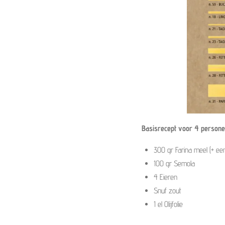
Basisrecept voor 4 person
300 gr Farina meel (+ e
100 gr Semola
4 Eieren
Snuf zout
1 el Olijfolie