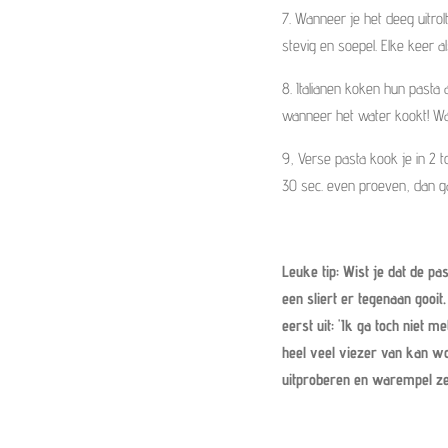
7. Wanneer je het deeg uitrol
stevig en soepel. Elke keer a
8. Italianen koken hun pasta 
wanneer het water kookt! Wan
9, Verse pasta kook je in 2 t
30 sec. even proeven, dan ga
Leuke tip: Wist je dat de pa
een sliert er tegenaan gooit
eerst uit: 'Ik ga toch niet m
heel veel viezer van kan w
uitproberen en warempel ze