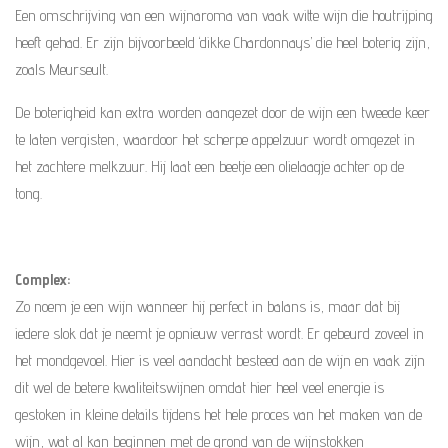
Een omschrijving van een wijnaroma van vaak witte wijn die houtrijping
heeft gehad. Er zijn bijvoorbeeld ‘dikke Chardonnays’ die heel boterig zijn,
zoals Meurseult.
De boterigheid kan extra worden aangezet door de wijn een tweede keer
te laten vergisten, waardoor het scherpe appelzuur wordt omgezet in
het zachtere melkzuur. Hij laat een beetje een olielaagje achter op de
tong.
Complex:
Zo noem je een wijn wanneer hij perfect in balans is, maar dat bij
iedere slok dat je neemt je opnieuw verrast wordt. Er gebeurd zoveel in
het mondgevoel. Hier is veel aandacht besteed aan de wijn en vaak zijn
dit wel de betere kwaliteitswijnen omdat hier heel veel energie is
gestoken in kleine details tijdens het hele proces van het maken van de
wijn, wat al kan beginnen met de grond van de wijnstokken