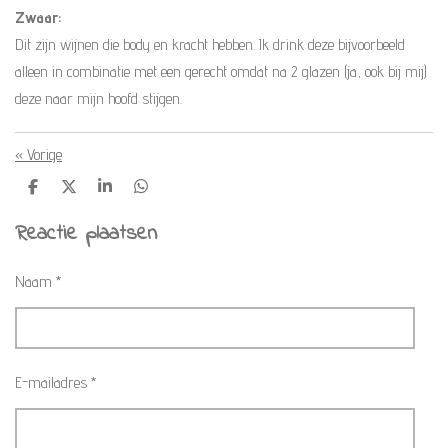
Zwaar:
Dit zijn wijnen die body en kracht hebben. Ik drink deze bijvoorbeeld
alleen in combinatie met een gerecht omdat na 2 glazen (ja, ook bij mij)
deze naar mijn hoofd stijgen.
«
Vorige
D
D
S
D
e
e
h
e
l
e
a
l
Reactie plaatsen
e
l
r
e
n
e
n
Naam *
E-mailadres *