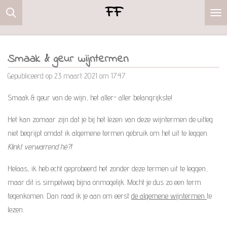
FF
Ga
direct
naar
de
Smaak & geur wijntermen
hoofdinhoud
Gepubliceerd op 23 maart 2021 om 17:47
Smaak & geur van de wijn, het aller- aller belangrijkste!
Het kan zomaar zijn dat je bij het lezen van deze wijntermen de uitleg
niet begrijpt omdat ik algemene termen gebruik om het uit te leggen.
Klinkt verwarrend hè?!
Helaas, ik heb echt geprobeerd het zonder deze termen uit te leggen,
maar dit is simpelweg bijna onmogelijk. Mocht je dus zo een term
tegenkomen. Dan raad ik je aan om eerst
de algemene wijntermen
te
lezen.