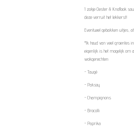
1 zakje Oester & Knoflook sau
deze verruit het lekkerst!
Eventueel gebakken uitjes, at
*Ik houd van veel groentes i
eigenlijk is het mogelijk om
wokgerechten:
- T
augé
- Paksoy
- Champignons
- Brocolli
- Paprika