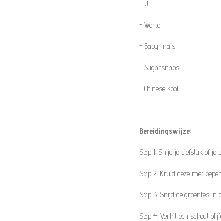
- Ui
- Wortel
- Baby mais
- Sugarsnaps
- Chinese kool
Bereidingswijze:
Stap 1: Snijd je biefstuk of j
Stap 2: Kruid deze met peper
Stap 3: Snijd de groentes in 
Stap 4: Verhit een scheut oli