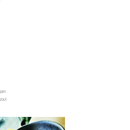
ppen
 zout