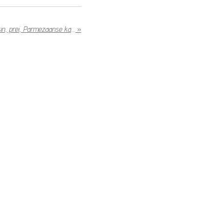
Tagliatelle met parmaham, boursin, prei, Parmezaanse kaas
»