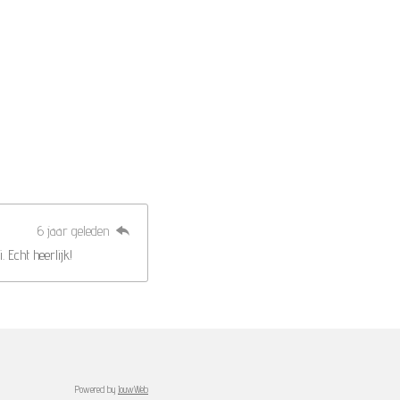
6 jaar geleden
 Echt heerlijk!
Powered by
JouwWeb