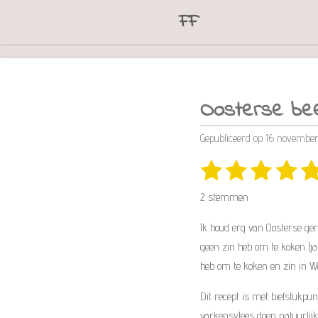
FF
Ga
direct
naar
de
hoofdinhoud
Oosterse be
Gepubliceerd op 16 novembe
1
2
3
4
5
R
s
s
s
s
s
a
2 stemmen
t
t
t
t
t
t
i
Ik houd erg van Oosterse ger
e
e
e
e
e
n
geen zin heb om te koken (ja 
r
r
r
r
r
g
heb om te koken en zin in Wo
r
r
r
r
:
Dit recept is met biefstukpun
e
e
e
e
5
varkensvlees doen natuurlijk