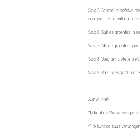
Stap 5: Schroei je biefstuk h
doorgaart en je wilt geen drog
Stap 6: Bak de groentes in de
Stap 7: Als de groentes gaar 
Stap 8: Voeg ten slotte je bief
Stap 9: Roer alles goed met 
Aanvallen!!!
*Je kunt de Mie vervangen d
** Je kunt de saus vervangen