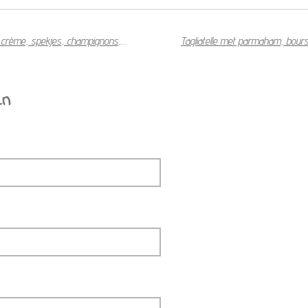
Spaghetti spinazie-boursin crème, spekjes, champignons, Parmezaanse kaas & pijnboompitjes
en