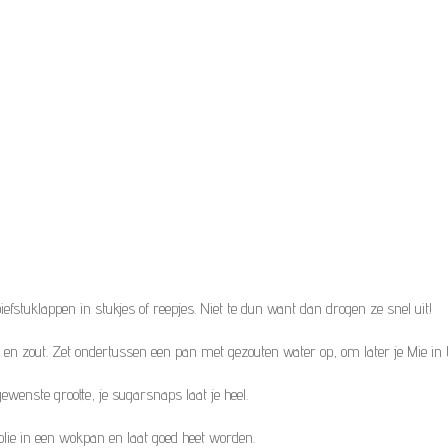
e biefstuklappen in stukjes of reepjes. Niet te dun want dan drogen ze snel uit!
 en zout. Zet ondertussen een pan met gezouten water op, om later je Mie in 
gewenste grootte, je sugarsnaps laat je heel.
jfolie in een wokpan en laat goed heet worden.