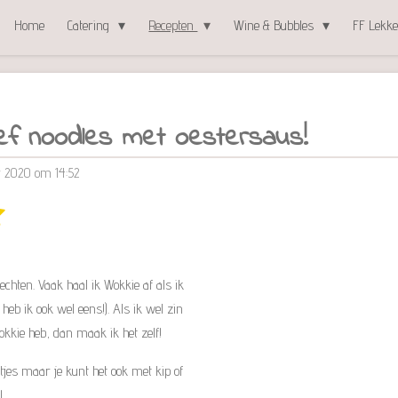
Home
Catering
Recepten
Wine & Bubbles
FF Lekke
ef noodles met oestersaus!
r 2020 om 14:52
S
t
e
m
m
echten. Vaak haal ik Wokkie af als ik
e
n
heb ik ook wel eens!). Als ik wel zin
kkie heb, dan maak ik het zelf!
tjes maar je kunt het ook met kip of
!