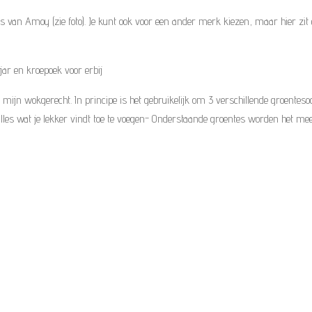
s van Amoy (zie foto). Je kunt ook voor een ander merk kiezen, maar hier zit ec
jar en kroepoek voor erbij
n mijn wokgerecht. In principe is het gebruikelijk om 3 verschillende groenteso
 alles wat je lekker vindt toe te voegen- Onderstaande groentes worden het me