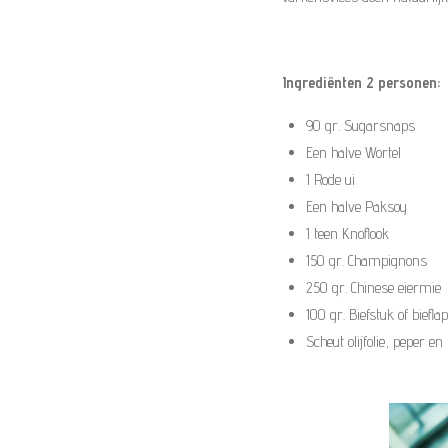
s
n
n
n
n
t
e
Ingrediënten 2 personen:
r
r
90 gr. Sugarsnaps
e
Een halve Wortel
n
1 Rode ui
Een halve Paksoy
1 teen Knoflook
150 gr. Champignons
250 gr. Chinese eiermie
100 gr. Biefstuk of biefla
Scheut olijfolie, peper en