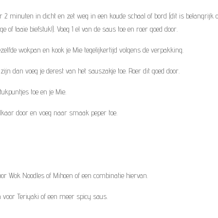
ier 2 minuten in dicht en zet weg in een koude schaal of bord (dit is belangrijk
e of taaie biefstuk!). Voeg 1 el van de saus toe en roer goed door.
zelfde wokpan en kook je Mie tegelijkertijd volgens de verpakking.
zijn dan voeg je derest van het sauszakje toe. Roer dit goed door.
stukpuntjes toe en je Mie.
elkaar door en voeg naar smaak peper toe.
oor Wok Noodles of Mihoen of een combinatie hiervan.
 voor Teriyaki of een meer spicy saus.